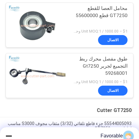
محامل العصا للقطع
GT7250 قطع 55600000
$1 – 1000.00 / Unit MOQ:1 وحدة/وحدات negociate
الاتصال
طوق مفصل محرك ربط
التجميع لجربر Gt7250
59268001
$1 – 1000.00 / Unit MOQ:1 وحدة/وحدات negociate
الاتصال
Cutter GT7250
55544005093 جزء قاطع تلقائي (3/32) مثقاب مجوف S3000 مناسب
لقاطع جربر GT7250
Favorable