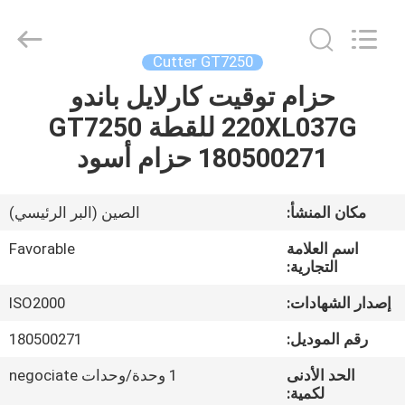
FAVORABLE
AUTOMATION
EQUIPMENT
CO.,LTD.
All
Cutter GT7250
Rights
Reserved.
حزام توقيت كارلايل باندو
الصفحة
220XL037G للقطة GT7250
الرئيسية
180500271 حزام أسود
منتجات
مكان المنشأ:
الصين (البر الرئيسي)
معلومات
اسم العلامة
Favorable
عنا
التجارية:
إصدار الشهادات:
ISO2000
جولة
رقم الموديل:
180500271
في
الحد الأدنى
1 وحدة/وحدات negociate
المعمل
لكمية: