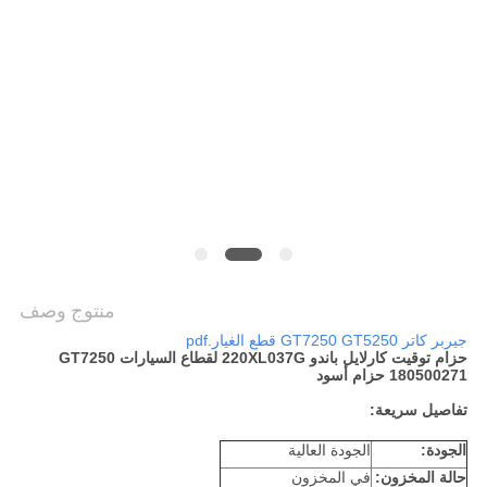
PRIVACY
POLICY
منتوج وصف
جيربر كاتر GT7250 GT5250 قطع الغيار.pdf
حزام توقيت كارلايل باندو 220XL037G لقطاع السيارات GT7250
180500271 حزام أسود
تفاصيل سريعة:
الجودة:
الجودة العالية
حالة المخزون:
في المخزون