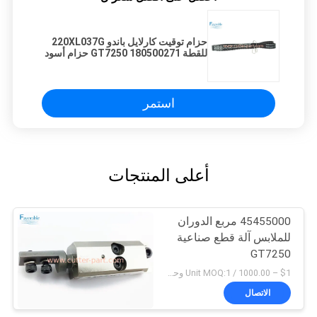
حزام توقيت كارلايل باندو 220XL037G
للقطة GT7250 180500271 حزام أسود
استمر
أعلى المنتجات
45455000 مربع الدوران
للملابس آلة قطع صناعية
GT7250
$1 – 1000.00 / Unit MOQ:1 وحدة/وحدات negociate
الاتصال