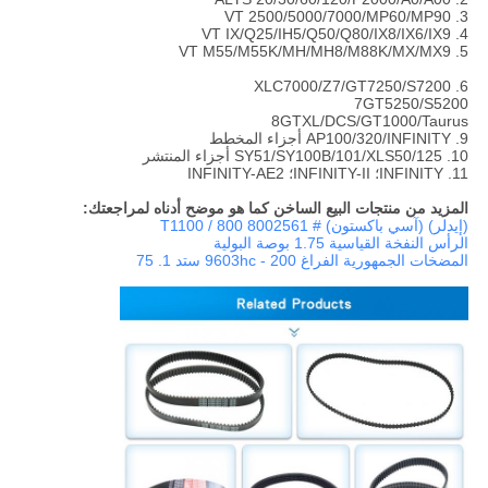
3. VT 2500/5000/7000/MP60/MP90
4. VT IX/Q25/IH5/Q50/Q80/IX8/IX6/IX9
5. VT M55/M55K/MH/MH8/M88K/MX/MX9
6. XLC7000/Z7/GT7250/S7200
7GT5250/S5200
8GTXL/DCS/GT1000/Taurus
9. AP100/320/INFINITY أجزاء المخطط
10. SY51/SY100B/101/XLS50/125 أجزاء المنتشر
11. INFINITY؛ INFINITY-II؛ INFINITY-AE2
المزيد من منتجات البيع الساخن كما هو موضح أدناه لمراجعتك:
(إيدلر) (آسي باكستون) # 8002561 T1100 / 800
الرأس النفخة القياسية 1.75 بوصة البولية
المضخات الجمهورية الفراغ 200 - 9603hc ستد 1. 75