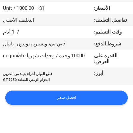
الأسعار:
$1 – 1000.00 / Unit
مراقبة
تفاصيل التغليف:
التغليف الأصلي
الجودة
وقت التسليم:
1-7 أيام
اتصل
شروط الدفع:
/ تي تي، ويسترن يونيون، بايبال
بنا
القدرة على
10000 وحدة / وحدات شهريا negociate
العرض:
أخبار
أبرز:
,
,
قطع الغيار
أجزاء بديلة من الجربر
الحزام الزمني للقطعة GT7250
اطلب
افضل سعر
اقتباس
خريطة
الموقع