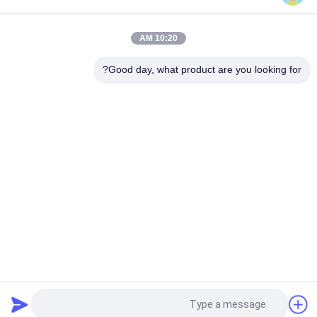
غربر الزرقاء القطع GT7250 طومسون محمل #SSE-M20-0PN-WW
153500557
10:20 AM
465500367 هيكس الحلمة النحاس FTG Wetherhead 3325X2 لقطع
Gerber GT7250
Good day, what product are you looking for?
فئات شعبية
جميع
Cutter GT7250
أجزاء القاطع
كتر اكس ال سي 7000
القاطع GTXL
GT5250
آلة قطع القاطع
المتجه 7000
قطعة قطعة
طلب اقتباس