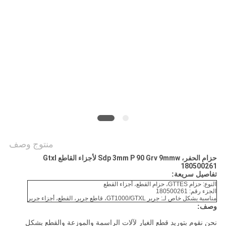
PRIVACY
POLICY
منتوج وصف
حزام الحفر، Sdp 3mm P 90 Grv 9mmw لأجزاء القاطع Gtxl
180500261
تفاصيل سريعة:
النوع: حزام GTTES، حزام القطع، أجزاء القطع
الجزء رقم: 180500261
مناسبة بشكل خاص لـ: جربر GT1000/GTXL، قاطع جربر، القطع، أجزاء جربر
وصف:
نحن نقوم بتوريد قطع الغيار لآلات الراسمة والموزعة والقطع بشكل