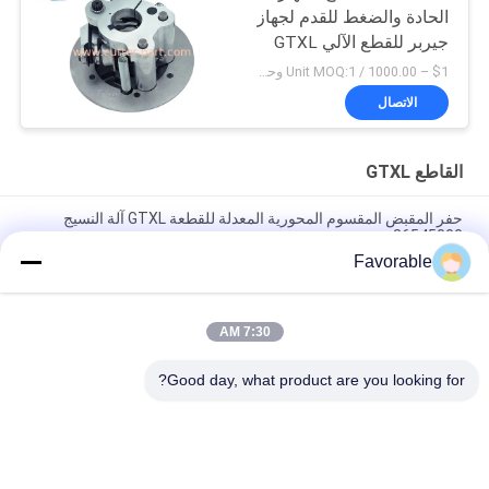
الحادة والضغط للقدم لجهاز
جيربر للقطع الآلي GTXL
$1 – 1000.00 / Unit MOQ:1 وحدة/وحدات negociate
الاتصال
القاطع GTXL
حفر المقبض المقسوم المحورية المعدلة للقطعة GTXL آلة النسيج
86545000
Favorable
قطعة أوتوماتيكية أصلية GTXL 586500067 KIT BELT W/ SPG
(Republic Blowers)
7:30 AM
238500035 القطع الآلي GTXL الفرشاة الآلية Enprotec H# L00286-
1D-31 (V5 MTR)
Good day, what product are you looking for?
فئات شعبية
جميع