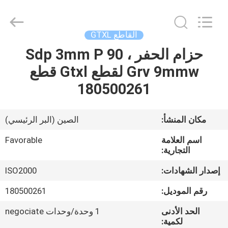
FAVORABLE
AUTOMATION
EQUIPMENT
CO.,LTD.
All
القاطع GTXL
Rights
Reserved.
حزام الحفر ، Sdp 3mm P 90
الصفحة
Grv 9mmw لقطع Gtxl قطع
الرئيسية
180500261
منتجات
مكان المنشأ:
الصين (البر الرئيسي)
معلومات
اسم العلامة
Favorable
عنا
التجارية:
إصدار الشهادات:
ISO2000
جولة
رقم الموديل:
180500261
في
الحد الأدنى
1 وحدة/وحدات negociate
المعمل
لكمية: