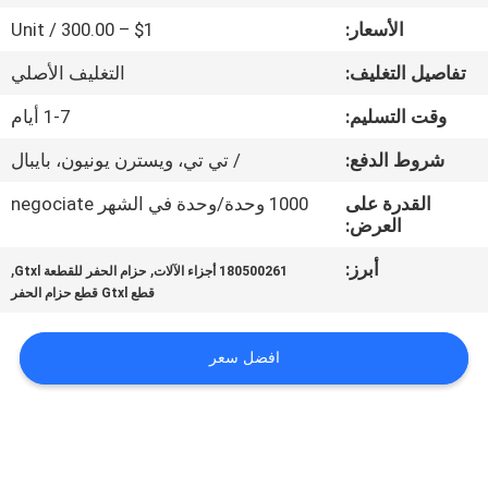
الأسعار:
$1 – 300.00 / Unit
مراقبة
تفاصيل التغليف:
التغليف الأصلي
الجودة
وقت التسليم:
1-7 أيام
اتصل
شروط الدفع:
/ تي تي، ويسترن يونيون، بايبال
بنا
القدرة على
1000 وحدة/وحدة في الشهر negociate
العرض:
أخبار
أبرز:
,
,
180500261 أجزاء الآلات
حزام الحفر للقطعة Gtxl
قطع Gtxl قطع حزام الحفر
اطلب
افضل سعر
اقتباس
خريطة
الموقع