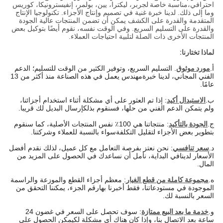
احترافي،
مناسبة خاصة ل
جربر، ليكترا، يين، بولمر، إنفيسترونيكا، كوريس
وما إلى ذلك. لدينا خبرة غنية في تصميم وإنتاج الأجزاء. تكنولوجيا الإنتاج
المتقدمة والقدرة على الكشف يمكن أن تضمن المنتجات عالية الجودة
والقدرة على التسليم السريع. وفي الوقت نفسه، نقوم أيضًا بتوكيل بعض
المنتجات الأخرى ذات الصلة لتلبية احتياجات العملاء.
لماذا تختارنا:
أ.
مورد موثوق
. التسليم السريع، وتوفير الكثير من الوقت للتسليم؛ الدعم
الفني المجاني، لدينا خبرة
مهندس يعمل في هذه الصناعة منذ أكثر من 13
عامًا.
ب.
الاستبدال أكيد
: إذا تم العثور على أي مشكلة أثناء استخدام أجزائنا،
ولم يتمكن الدعم الفني من حلها، فسنقوم بذلك
إرسال البديل لك قريبا.
ج.
الجودة بالتأكيد
: منتجاتنا هي 100٪ نفس المنتجات الأصلية، كما سنقوم
بتطوير بعض الأجزاء لتقليل التكلفة
سواء بالنسبة للعملاء وشركتنا.
د.
سعر تنافسي
: نحن نعتز بفرصة التعامل مع كل عميل، لذلك نقدم أفضل
الأسعار لدينا
في البداية، نأمل أن نساعدك في الحصول على المزيد من
المال.
ه.
مجموعة كاملة من قطع الغيار
: معظم أجزاء القطع والموزعة والراسمة
الموجودة في مستودعاتنا، فقط أخبرنا بها
رقم الجزء، يمكننا التحقق من
السعر بالنسبة لك.
و.
خدمة ما بعد البيع ممتازة
: سوف تحصل على السعر في غضون 24
ساعة بعد الاتصال بنا، وإذا كان هناك أي مشكلة لك
يمكن الحصول على