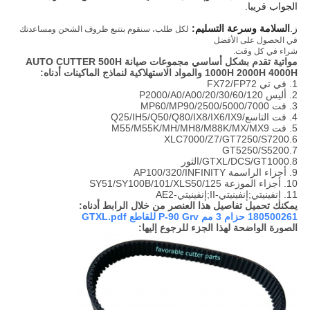
الجواب قريبا.
ز.
السلامة وسرعة التسليم:
لكل طلب، سنقوم بتتبع ظروف الشحن ومساعدتك
في الحصول على الأفضل
شراء في كل وقت.
مواتية تقدم بشكل أساسي مجموعات صيانة AUTO CUTTER 500H
1000H 2000H 4000H والمواد الاستهلاكية لنماذج الماكينات أدناه:
1. في تي FX72/FP72
2. أليس 20/30/60/120/P2000/A0/A00
3. فت 2500/5000/7000/MP60/MP90
4. فت التاسع/Q25/IH5/Q50/Q80/IX8/IX6/IX9
5. فت M55/M55K/MH/MH8/M88K/MX/MX9
6.XLC7000/Z7/GT7250/S7200
7.GT5250/S5200
8.GTXL/DCS/GT1000/الثور
9. أجزاء الراسمة AP100/320/INFINITY
10. أجزاء الموزعة SY51/SY100B/101/XLS50/125
11. إنفينيتي;إنفينيتي-II;إنفينيتي-AE2
يمكنك تحميل تفاصيل هذا العنصر من خلال الرابط أدناه:
180500261 حزام 3 مم P-90 Grv للقاطع GTXL.pdf
الصورة الواضحة لهذا الجزء للرجوع إليها: