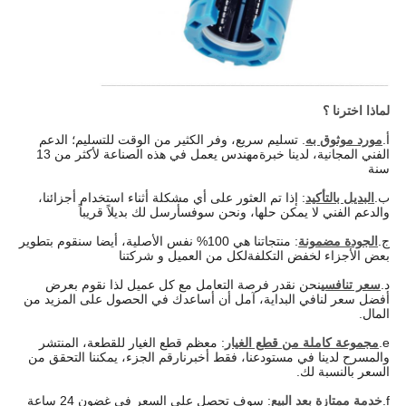
لماذا اخترنا ؟
أ.
مورد موثوق به
. تسليم سريع، وفر الكثير من الوقت للتسليم؛ الدعم
الفني المجانية، لدينا خبرة
مهندس يعمل في هذه الصناعة لأكثر من 13
سنة
ب.
البديل بالتأكيد
: إذا تم العثور على أي مشكلة أثناء استخدام أجزائنا،
والدعم الفني لا يمكن حلها، ونحن سوف
سأرسل لك بديلاً قريباً
ج.
الجودة مضمونة
: منتجاتنا هي 100% نفس الأصلية، أيضا سنقوم بتطوير
بعض الأجزاء لخفض التكلفة
لكل من العميل و شركتنا
د.
سعر تنافسي
نحن نقدر فرصة التعامل مع كل عميل لذا نقوم بعرض
أفضل سعر لنا
في البداية، آمل أن أساعدك في الحصول على المزيد من
المال.
e.
مجموعة كاملة من قطع الغيار
: معظم قطع الغيار للقطعة، المنتشر
والمسرح لدينا في مستودعنا، فقط أخبرنا
رقم الجزء، يمكننا التحقق من
السعر بالنسبة لك.
f.
خدمة ممتازة بعد البيع
: سوف تحصل على السعر في غضون 24 ساعة