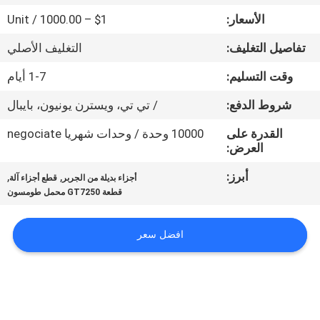
الأسعار:
$1 – 1000.00 / Unit
مراقبة
تفاصيل التغليف:
التغليف الأصلي
الجودة
وقت التسليم:
1-7 أيام
اتصل
شروط الدفع:
/ تي تي، ويسترن يونيون، بايبال
بنا
القدرة على
10000 وحدة / وحدات شهريا negociate
العرض:
أخبار
أبرز:
,
,
أجزاء بديلة من الجربر
قطع أجزاء آلة
قطعة GT7250 محمل طومسون
اطلب
افضل سعر
اقتباس
خريطة
الموقع