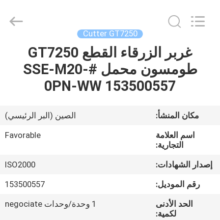
FAVORABLE
AUTOMATION
EQUIPMENT
CO.,LTD.
All
Cutter GT7250
Rights
Reserved.
غربر الزرقاء القطع GT7250
الصفحة
طومسون محمل #SSE-M20-
الرئيسية
0PN-WW 153500557
منتجات
مكان المنشأ:
الصين (البر الرئيسي)
معلومات
اسم العلامة
Favorable
عنا
التجارية:
إصدار الشهادات:
ISO2000
جولة
رقم الموديل:
153500557
في
الحد الأدنى
1 وحدة/وحدات negociate
المعمل
لكمية: