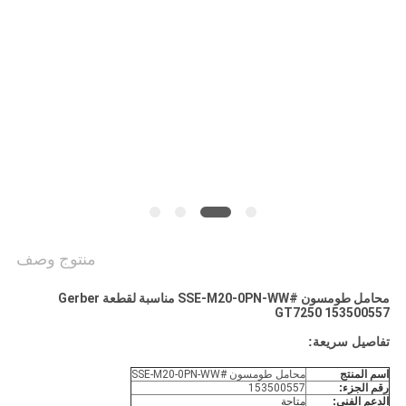
PRIVACY
POLICY
منتوج وصف
محامل طومسون #SSE-M20-0PN-WW مناسبة لقطعة Gerber
GT7250 153500557
تفاصيل سريعة:
اسم المنتج
محامل طومسون #SSE-M20-0PN-WW
رقم الجزء:
153500557
الدعم الفني:
متاحة