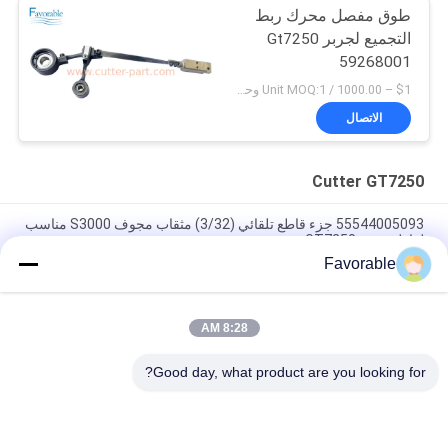
طوق مفصل محرك ربط
التجميع لجربر Gt7250
59268001
$1 – 1000.00 / Unit MOQ:1 وحدة/وحدات negociate
الاتصال
Cutter GT7250
55544005093 جزء قاطع تلقائي (3/32) مثقاب مجوف S3000 مناسب
لقاطع جربر GT7250
Favorable
غربر الزرقاء القطع GT7250 طومسون محمل #SSE-M20-0PN-WW
153500557
8:28 AM
465500367 هيكس الحلمة النحاس FTG Wetherhead 3325X2 لقطع
Gerber GT7250
Good day, what product are you looking for?
فئات شعبية
جميع