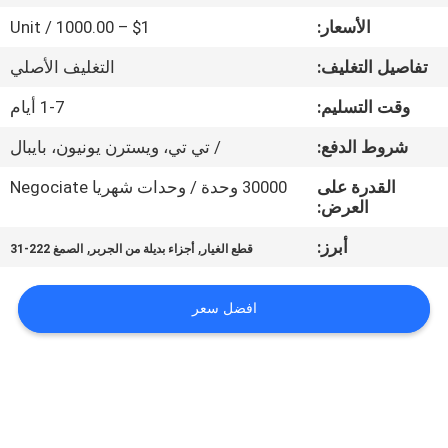
الأسعار:
$1 – 1000.00 / Unit
مراقبة
تفاصيل التغليف:
التغليف الأصلي
الجودة
وقت التسليم:
1-7 أيام
اتصل
شروط الدفع:
/ تي تي، ويسترن يونيون، بايبال
بنا
القدرة على
30000 وحدة / وحدات شهريا Negociate
العرض:
أخبار
أبرز:
,
,
قطع الغيار
أجزاء بديلة من الجربر
الصمغ 222-31
اطلب
افضل سعر
اقتباس
خريطة
الموقع