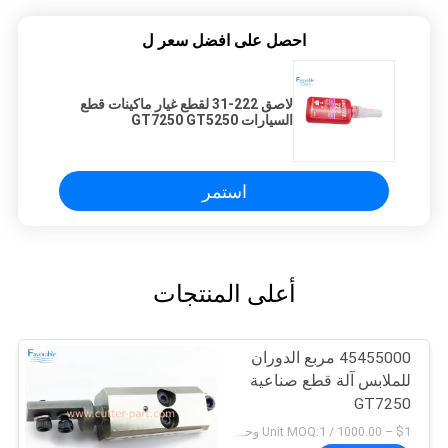
احصل على افضل سعر ل
لاصق 222-31 لقطع غيار ماكينات قطع
السيارات GT7250 GT5250
120050201
استمر
أعلى المنتجات
45455000 مربع الدوران
للملابس آلة قطع صناعية
GT7250
$1 – 1000.00 / Unit MOQ:1 وحدة/وحدات negociate