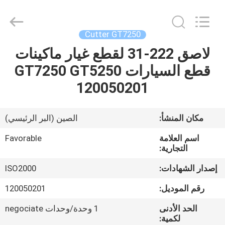
FAVORABLE
AUTOMATION
EQUIPMENT
CO.,LTD.
All
Cutter GT7250
Rights
Reserved.
لاصق 222-31 لقطع غيار ماكينات
الصفحة
قطع السيارات GT7250 GT5250
الرئيسية
120050201
منتجات
مكان المنشأ:
الصين (البر الرئيسي)
معلومات
اسم العلامة
Favorable
عنا
التجارية:
إصدار الشهادات:
ISO2000
جولة
رقم الموديل:
120050201
في
الحد الأدنى
1 وحدة/وحدات negociate
المعمل
لكمية: