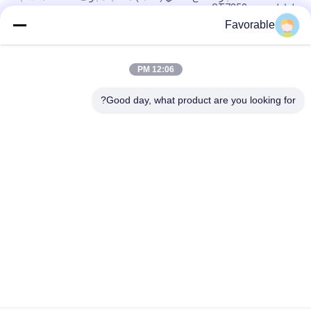
لقاطع جربر GT7250
Favorable
غربر الزرقاء القطع GT7250 طومسون محمل #SSE-M20-0PN-WW
153500557
12:06 PM
465500367 هيكس الحلمة النحاس FTG Wetherhead 3325X2 لقطع
Gerber GT7250
Good day, what product are you looking for?
فئات شعبية
جميع
Cutter GT7250
أجزاء القاطع
كتر اكس ال سي 7000
القاطع GTXL
GT5250
آلة قطع القاطع
المتجه 7000
قطعة قطعة