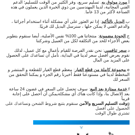
أ.
مورد موثوق به
. تسليم سريع، وفر الكثير من الوقت للتسليم؛ الدعم
الفني المجانية، لدينا المهندسين من ذوي الخبرة الذين يعملون في هذه
الصناعة لأكثر من 13 عاما.
ب.
البديل بالتأكيد
: إذا تم العثور على أي مشكلة أثناء استخدام أجزائنا ،
والدعم الفني لا يمكن حلها ، سنرسل البديل لك قريبًا.
ج.
الجودة مضمونة
: منتجاتنا هي 100% نفس الأصلية، أيضا سنقوم بتطوير
بعض الأجزاء للحد من التكلفة لكل من العميل وشركتنا
د.
سعر تنافسي
: نحن نقدر الفرصة للقيام بأعمال مع كل عميل، لذلك
نقوم بعرض أفضل سعر لدينا في البداية، نأمل أن تساعدك على الحصول
على المزيد من المال
e.
مجموعة كاملة من قطع الغيار
: معظم قطع الغيار للقطعة و المنتشر و
المخطط لدينا في مستودعنا فقط أخبرنا رقم الجزء و يمكننا التحقق من
السعر لك
f.
خدمة ممتازة بعد البيع
: سوف تحصل على السعر في غضون 24 ساعة
بعد الاتصال بنا، وإذا كانت هناك أي مشكلة
يمكن أن أحصل على إجابة
قريباً
g
وقت التسليم السريع والآمن
سنقوم بتتبع شروط الشحن ونساعدك على
الحصول على أفضل
تشتري طوال الوقت