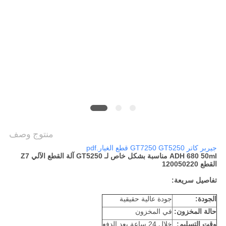
PRIVACY
POLICY
منتوج وصف
جيربر كاتر GT7250 GT5250 قطع الغيار.pdf
ADH 680 50ml مناسبة بشكل خاص لـ GT5250 آلة القطع الآلي Z7
القطع 120050220
تفاصيل سريعة:
الجودة:
جودة عالية حقيقية
حالة المخزون:
في المخزون
وقت التسليم:
خلال 24 ساعة بعد الدفع