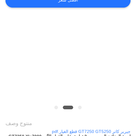
افضل سعر
PRIVACY
POLICY
منتوج وصف
جيربر كاتر GT7250 GT5250 قطع الغيار.pdf