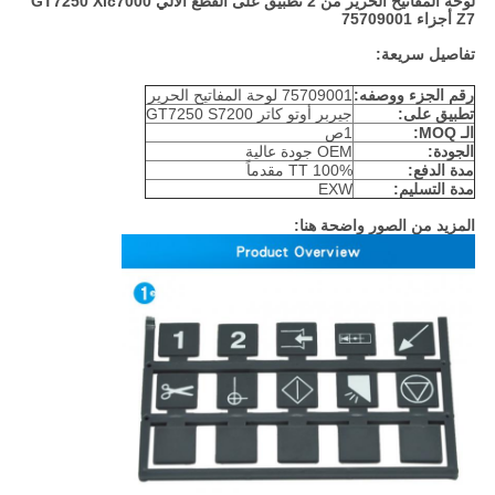
لوحة المفاتيح الحرير من 2 تطبيق على القطع الآلي GT7250 Xlc7000
Z7 أجزاء 75709001
تفاصيل سريعة:
رقم الجزء ووصفه:
75709001 لوحة المفاتيح الحرير
تطبيق على:
جيربر أوتو كاتر GT7250 S7200
الـ MOQ:
1ص
الجودة:
OEM جودة عالية
مدة الدفع:
100% TT مقدماً
مدة التسليم:
EXW
المزيد من الصور واضحة هنا: