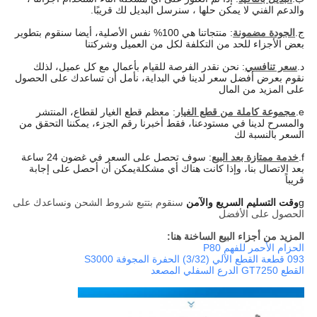
والدعم الفني لا يمكن حلها ، سنرسل البديل لك قريبًا.
ج.
الجودة مضمونة
: منتجاتنا هي 100% نفس الأصلية، أيضا سنقوم بتطوير
بعض الأجزاء للحد من التكلفة لكل من العميل وشركتنا
د.
سعر تنافسي
: نحن نقدر الفرصة للقيام بأعمال مع كل عميل، لذلك
نقوم بعرض أفضل سعر لدينا في البداية، نأمل أن تساعدك على الحصول
على المزيد من المال
e.
مجموعة كاملة من قطع الغيار
: معظم قطع الغيار لقطاع، المنتشر
والمسرح لدينا في مستودعنا، فقط أخبرنا رقم الجزء، يمكننا التحقق من
السعر بالنسبة لك
f.
خدمة ممتازة بعد البيع
: سوف تحصل على السعر في غضون 24 ساعة
بعد الاتصال بنا، وإذا كانت هناك أي مشكلة
يمكن أن أحصل على إجابة
قريباً
g
وقت التسليم السريع والآمن
سنقوم بتتبع شروط الشحن ونساعدك على
الحصول على الأفضل
المزيد من أجزاء البيع الساخنة هنا:
الحزام الأحمر للفهم P80
093 قطعة القطع الآلي (3/32) الحفرة المجوفة S3000
القطع GT7250 الدرع السفلي المصعد