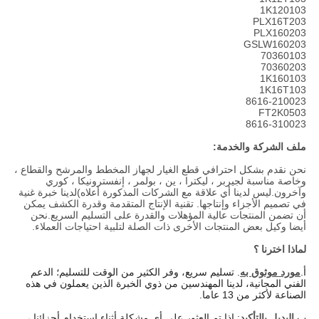
1K120103
PLX16T203
PLX160203
GSLW160203
70360103
70360203
1K160103
1K16T103
8616-210023
FT2K0503
8616-310023
ملف الشركة والخدمة:
نحن نقدم بشكل احترافي قطع الغيار لجهاز المخطط والمرشح والقطاع ،
وخاصة مناسبة لجيربر ، ليكترا ، ين ، بولمر ، إنفسترونيكا ، كوري
وآخرون.ليس لدينا أي علاقة مع الشركات المذكورة أعلاه)لدينا خبرة غنية
في تصميم الأجزاء وإنتاجها. تقنية الإنتاج المتقدمة وقدرة الكشف يمكن
أن تضمن المنتجات عالية المؤهلات والقدرة على التسليم السريع.نحن
أيضا وكيل بعض المنتجات الأخرى ذات الصلة لتلبية احتياجات العملاء.
لماذا اخترنا ؟
أ.
مورد موثوق به
. تسليم سريع، وفر الكثير من الوقت للتسليم؛ الدعم
الفني المجانية، لدينا المهندسين من ذوي الخبرة الذين يعملون في هذه
الصناعة لأكثر من 13 عاما.
ب.
البديل بالتأكيد
: إذا تم العثور على أي مشكلة أثناء استخدام أجزائنا ،