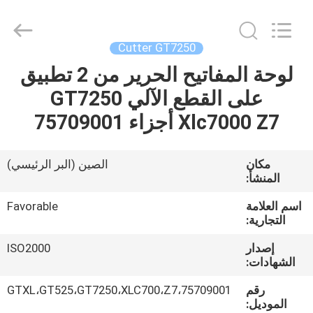
FAVORABLE
AUTOMATION
EQUIPMENT
CO.,LTD.
All
Cutter GT7250
Rights
Reserved.
لوحة المفاتيح الحرير من 2 تطبيق
الصفحة
على القطع الآلي GT7250
الرئيسية
Xlc7000 Z7 أجزاء 75709001
منتجات
مكان
الصين (البر الرئيسي)
المنشأ:
معلومات
عنا
اسم العلامة
Favorable
التجارية:
إصدار
ISO2000
جولة
الشهادات:
في
رقم
75709001،GTXL،GT525،GT7250،XLC700،Z7
المعمل
الموديل: