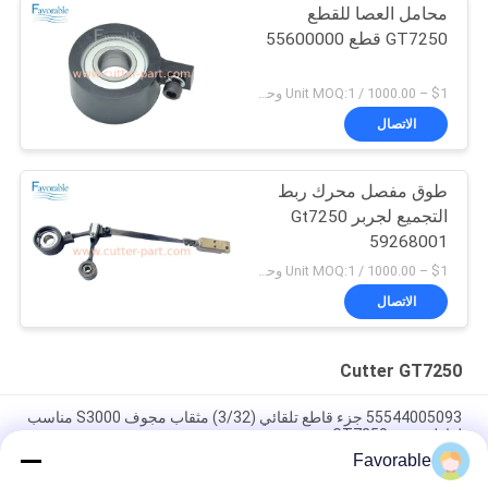
محامل العصا للقطع
GT7250 قطع 55600000
$1 – 1000.00 / Unit MOQ:1 وحدة/وحدات negociate
الاتصال
طوق مفصل محرك ربط
التجميع لجربر Gt7250
59268001
$1 – 1000.00 / Unit MOQ:1 وحدة/وحدات negociate
الاتصال
Cutter GT7250
55544005093 جزء قاطع تلقائي (3/32) مثقاب مجوف S3000 مناسب
لقاطع جربر GT7250
Favorable
غربر الزرقاء القطع GT7250 طومسون محمل #SSE-M20-0PN-WW