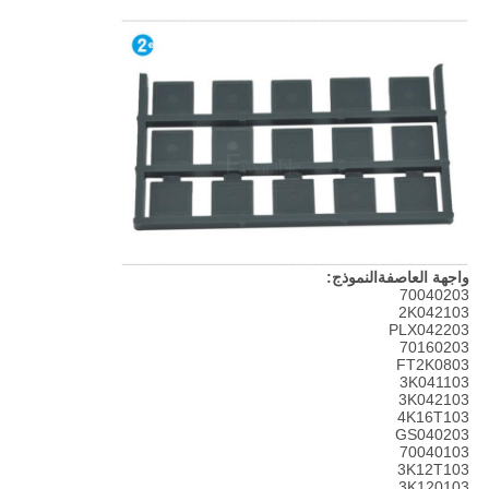
واجهة العاصفة
النموذج:
70040203
2K042103
PLX042203
70160203
FT2K0803
3K041103
3K042103
4K16T103
GS040203
70040103
3K12T103
3K120103