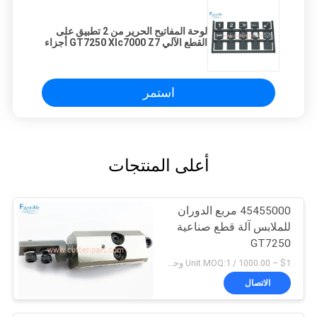
لوحة المفاتيح الحرير من 2 تطبيق على
القطع الآلي GT7250 Xlc7000 Z7 أجزاء
75709001
استمر
أعلى المنتجات
45455000 مربع الدوران
للملابس آلة قطع صناعية
GT7250
$1 – 1000.00 / Unit MOQ:1 وحدة/وحدات negociate
الاتصال