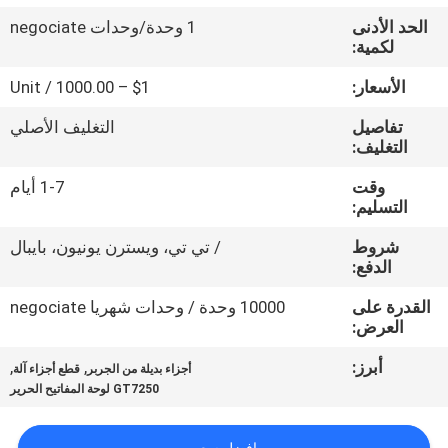
الحد الأدنى
1 وحدة/وحدات negociate
مراقبة
لكمية:
الجودة
الأسعار:
$1 – 1000.00 / Unit
تفاصيل
التغليف الأصلي
اتصل
التغليف:
بنا
وقت
1-7 أيام
التسليم:
أخبار
شروط
/ تي تي، ويسترن يونيون، بايبال
الدفع:
اطلب
القدرة على
10000 وحدة / وحدات شهريا negociate
العرض:
اقتباس
أبرز:
,
,
أجزاء بديلة من الجربر
قطع أجزاء آلة
GT7250 لوحة المفاتيح الحرير
خريطة
الموقع