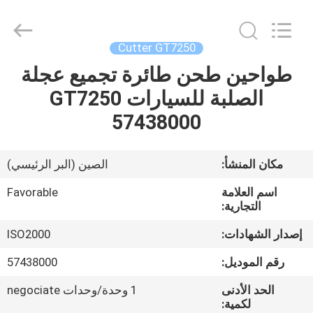
FAVORABLE
AUTOMATION
EQUIPMENT
CO.,LTD.
All
Cutter GT7250
Rights
Reserved.
طواحين طحن طائرة تجميع عجلة
الصفحة
الصلبة للسيارات GT7250
الرئيسية
57438000
منتجات
مكان المنشأ:
الصين (البر الرئيسي)
معلومات
اسم العلامة
Favorable
عنا
التجارية:
إصدار الشهادات:
ISO2000
جولة
رقم الموديل:
57438000
في
الحد الأدنى
1 وحدة/وحدات negociate
المعمل
لكمية: