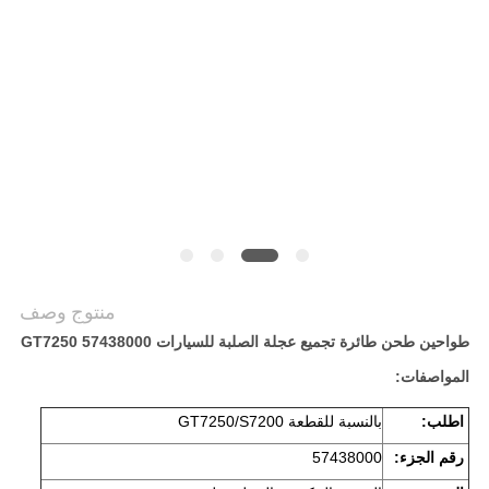
PRIVACY
POLICY
منتوج وصف
طواحين طحن طائرة تجميع عجلة الصلبة للسيارات GT7250 57438000
المواصفات:
اطلب:
بالنسبة للقطعة GT7250/S7200
رقم الجزء:
57438000