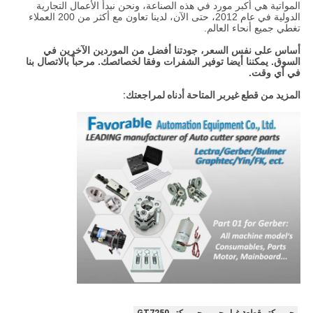
المواتية هي أكبر مورد في هذه الصناعة، ونحن نبدأ الأعمال التجارية
الدولية في عام 2012، حتى الآن، لدينا تعاون مع أكثر من 200 العملاء
تغطي جميع أنحاء العالم.
أساس على نفس السعر، جودتنا أفضل من الموردين الآخرين في
السوق. يمكننا أيضا توفير الشفرات وفقا لخصائصك. مرحباً بالاتصال بنا
في أي وقت.
المزيد من قطع غيربر المتاحة أدناه لمراجعتك:
جربر كتر,قطعة غيار جيربر,جربر كتر GT7250