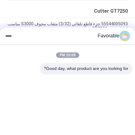
Cutter GT7250
55544005093 جزء قاطع تلقائي (3/32) مثقاب مجوف S3000 مناسب
لقاطع جربر GT7250
Favorable
غربر الزرقاء القطع GT7250 طومسون محمل #SSE-M20-0PN-WW
153500557
10:09 PM
465500367 هيكس الحلمة النحاس FTG Wetherhead 3325X2 لقطع
Gerber GT7250
Good day, what product are you looking for?
فئات شعبية
جميع
Cutter GT7250
أجزاء القاطع
كتر اكس ال سي 7000
القاطع GTXL