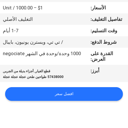
الأسعار:
$1 – 1000.00 / Unit
مراقبة
تفاصيل التغليف:
التغليف الأصلي
الجودة
وقت التسليم:
1-7 أيام
اتصل
شروط الدفع:
/ تي تي، ويسترن يونيون، بايبال
بنا
القدرة على
1000 وحدة/وحدة في الشهر negociate
العرض:
أخبار
أبرز:
,
,
قطع الغيار
أجزاء بديلة من الجربر
57438000 طواحين طحن عجلة عجلة عجلة
اطلب
افضل سعر
اقتباس
خريطة
الموقع