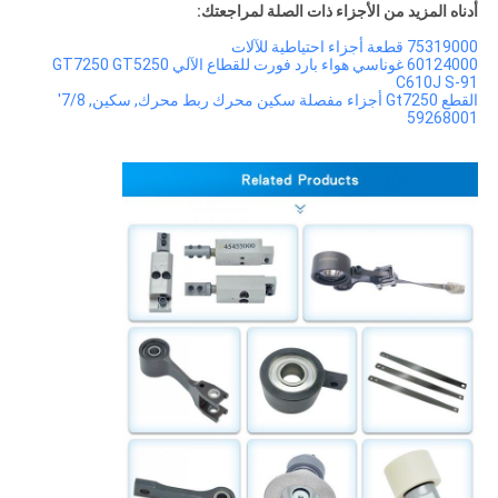
أدناه المزيد من الأجزاء ذات الصلة لمراجعتك:
75319000 قطعة أجزاء احتياطية للآلات
60124000 غوناسي هواء بارد فورت للقطاع الآلي GT7250 GT5250
C610J S-91
القطع Gt7250 أجزاء مفصلة سكين محرك ربط محرك, سكين, 7/8'
59268001