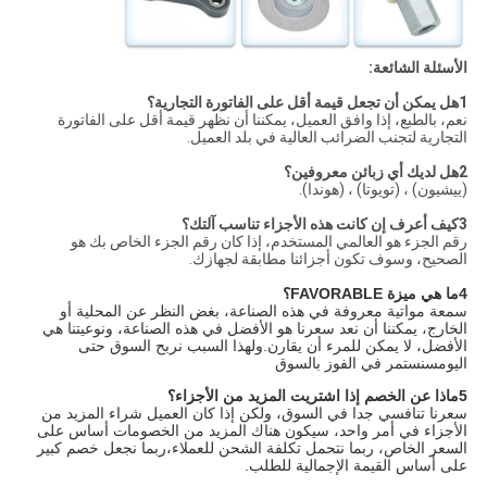
الأسئلة الشائعة:
1هل يمكن أن تجعل قيمة أقل على الفاتورة التجارية؟
نعم، بالطبع، إذا وافق العميل، يمكننا أن نظهر قيمة أقل على الفاتورة
التجارية لتجنب الضرائب العالية في بلد العميل.
2هل لديك أي زبائن معروفين؟
(ييشيون) ، (تويوتا) ، (هوندا).
3كيف أعرف إن كانت هذه الأجزاء تناسب آلتك؟
رقم الجزء هو العالمي المستخدم، إذا كان رقم الجزء الخاص بك هو
الصحيح، وسوف تكون أجزائنا مطابقة لجهازك.
4ما هي ميزة FAVORABLE؟
سمعة مواتية معروفة في هذه الصناعة، بغض النظر عن المحلية أو
الخارج، يمكننا أن نعد سعرنا هو الأفضل في هذه الصناعة، ونوعيتنا هي
الأفضل، لا يمكن للمرء أن يقارن.ولهذا السبب نربح السوق حتى
اليومسنستمر في الفوز بالسوق
5ماذا عن الخصم إذا اشتريت المزيد من الأجزاء؟
سعرنا تنافسي جدا في السوق، ولكن إذا كان العميل شراء المزيد من
الأجزاء في أمر واحد، سيكون هناك المزيد من الخصومات أساس على
السعر الخاص، ربما نتحمل تكلفة الشحن للعملاء،ربما نجعل خصم كبير
على أساس القيمة الإجمالية للطلب.