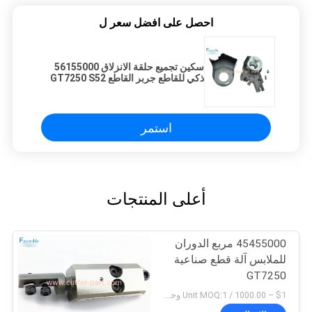
احصل على افضل سعر ل
سكين تجميع حلقة الانزلاق 56155000
ذكي للقاطع جربر القاطع GT7250 S52
S72 Z7
استمر
أعلى المنتجات
45455000 مربع الدوران
للملابس آلة قطع صناعية
GT7250
$1 – 1000.00 / Unit MOQ:1 وحدة/وحدات negociate