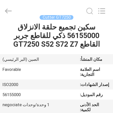
FAVORABLE
AUTOMATION
EQUIPMENT
CO.,LTD.
All
Cutter GT7250
Rights
Reserved.
سكين تجميع حلقة الانزلاق
الصفحة
56155000 ذكي للقاطع جربر
الرئيسية
القاطع GT7250 S52 S72 Z7
منتجات
مكان المنشأ:
الصين (البر الرئيسي)
معلومات
اسم العلامة
Favorable
عنا
التجارية:
إصدار الشهادات:
ISO2000
جولة
رقم الموديل:
56155000
في
الحد الأدنى
1 وحدة/وحدات negociate
المعمل
لكمية: