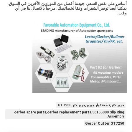
أساس على نفس السعر، جودتنا أفضل من الموردين الآخرين في السوق.
يمكننا أيضا توفير الشفرات وفقا لخصائصك. مرحباً بالاتصال بنا في أي
وقت.
جربر كتر,قطعة غيار جيربر,جربر كتر GT7250
gerber spare parts,gerber replacement parts,56155000 Slip Ring
Assembly
Gerber Cutter GT7250