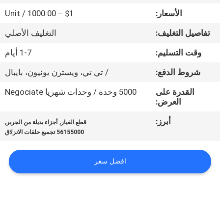
الأسعار:
$1 – 1000.00 / Unit
مراقبة
تفاصيل التغليف:
التغليف الأصلي
الجودة
وقت التسليم:
1-7 أيام
اتصل
شروط الدفع:
/ تي تي، ويسترن يونيون، بايبال
بنا
القدرة على
5000 وحدة / وحدات شهريا Negociate
العرض:
أخبار
أبرز:
,
,
قطع الغيار
أجزاء بديلة من الجربر
56155000 تجميع حلقات الانزلاق
اطلب
افضل سعر
اقتباس
خريطة
الموقع