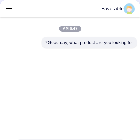
لقاطع جربر GT7250
Favorable
غربر الزرقاء القطع GT7250 طومسون محمل #SSE-M20-0PN-WW
153500557
6:47 AM
465500367 هيكس الحلمة النحاس FTG Wetherhead 3325X2 لقطع
Gerber GT7250
Good day, what product are you looking for?
فئات شعبية
جميع
Cutter GT7250
أجزاء القاطع
كتر اكس ال سي 7000
القاطع GTXL
GT5250
آلة قطع القاطع
المتجه 7000
قطعة قطعة