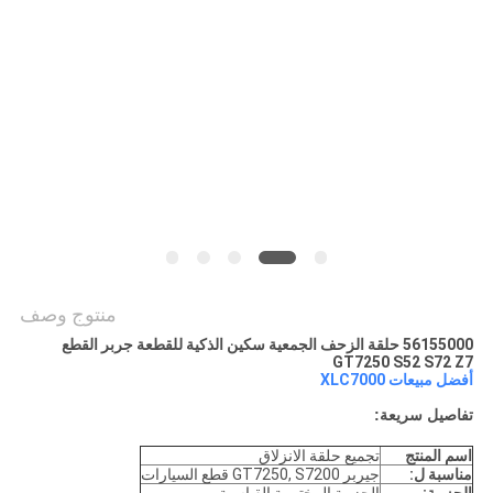
PRIVACY
POLICY
منتوج وصف
56155000 حلقة الزحف الجمعية سكين الذكية للقطعة جربر القطع
GT7250 S52 S72 Z7
أفضل مبيعات XLC7000
تفاصيل سريعة
:
اسم المنتج
تجميع حلقة الانزلاق
مناسبة ل:
جيربر GT7250, S7200 قطع السيارات