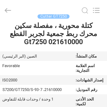
FAVORABLE
AUTOMATION
EQUIPMENT
CO.,LTD.
All
Cutter GT7250
Rights
Reserved.
كتلة محورية ، مفصلة سكين
الصفحة
محرك ربط جمعية لجربر القطع
الرئيسية
Gt7250 021610000
منتجات
مكان المنشأ:
الصين (البر الرئيسي)
معلومات
اسم العلامة
Favorable
عنا
التجارية:
إصدار الشهادات:
ISO2000
جولة
رقم الموديل:
21610000، S7200/GT7250/S-93-7
في
الحد الأدنى
1 وحدة / وحدات قابلة للتفاوض
المعمل
لكمية: