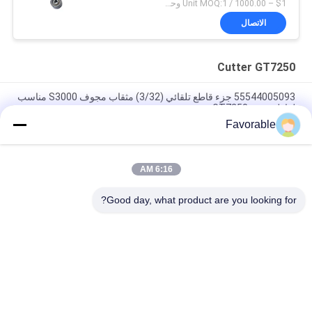
$1 – 1000.00 / Unit MOQ:1 وحدة/وحدات negociate
الاتصال
Cutter GT7250
55544005093 جزء قاطع تلقائي (3/32) مثقاب مجوف S3000 مناسب
لقاطع جربر GT7250
Favorable
غربر الزرقاء القطع GT7250 طومسون محمل #SSE-M20-0PN-WW
153500557
6:16 AM
465500367 هيكس الحلمة النحاس FTG Wetherhead 3325X2 لقطع
Gerber GT7250
Good day, what product are you looking for?
فئات شعبية
جميع
Cutter GT7250
أجزاء القاطع