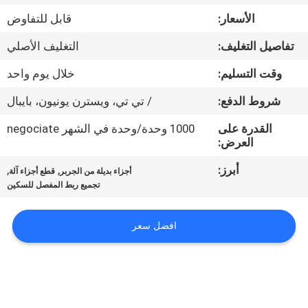
الأسعار:
قابل للتفاوض
مراقبة
تفاصيل التغليف:
التغليف الأصلي
الجودة
وقت التسليم:
خلال يوم واحد
اتصل
شروط الدفع:
/ تي تي، ويسترن يونيون، بايبال
بنا
القدرة على
1000 وحدة/وحدة في الشهر negociate
العرض:
أخبار
أبرز:
,
,
أجزاء بديلة من الجربر
قطع أجزاء آلة
تجميع ربط المفصل للسكين
اطلب
افضل سعر
اقتباس
خريطة
الموقع