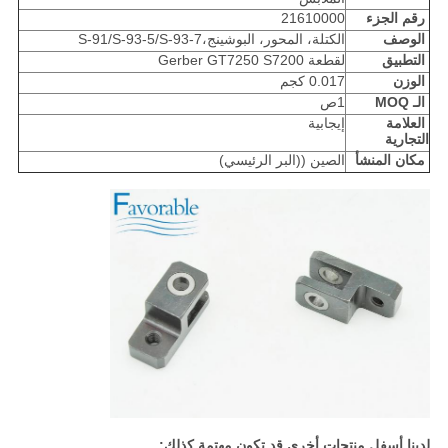
رقم الجزء
21610000
الوصف
الكتلة، المحور، البوشينج،S-91/S-93-5/S-93-7
التطبيق
لقطعة Gerber GT7250 S7200
الوزن
0.017 كجم
الـ MOQ
1ص
العلامة
إيجابية
التجارية
مكان المنشأ
الصين ((البر الرئيسي)
لدينا أسفل منتجات أخرى قد تكون مهتمة كذلك: