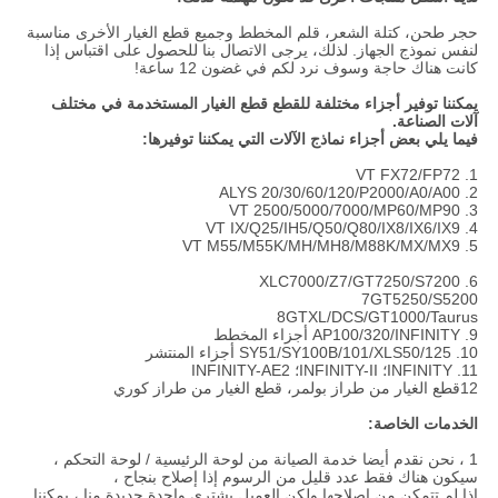
حجر طحن، كتلة الشعر، قلم المخطط وجميع قطع الغيار الأخرى مناسبة
لنفس نموذج الجهاز. لذلك، يرجى الاتصال بنا للحصول على اقتباس إذا
كانت هناك حاجة وسوف نرد لكم في غضون 12 ساعة!
يمكننا توفير أجزاء مختلفة للقطع قطع الغيار المستخدمة في مختلف
آلات الصناعة.
فيما يلي بعض أجزاء نماذج الآلات التي يمكننا توفيرها:
1. VT FX72/FP72
2. ALYS 20/30/60/120/P2000/A0/A00
3. VT 2500/5000/7000/MP60/MP90
4. VT IX/Q25/IH5/Q50/Q80/IX8/IX6/IX9
5. VT M55/M55K/MH/MH8/M88K/MX/MX9
6. XLC7000/Z7/GT7250/S7200
7GT5250/S5200
8GTXL/DCS/GT1000/Taurus
9. AP100/320/INFINITY أجزاء المخطط
10. SY51/SY100B/101/XLS50/125 أجزاء المنتشر
11. INFINITY؛ INFINITY-II؛ INFINITY-AE2
12قطع الغيار من طراز بولمر، قطع الغيار من طراز كوري
الخدمات الخاصة:
1 ، نحن نقدم أيضا خدمة الصيانة من لوحة الرئيسية / لوحة التحكم ،
سيكون هناك فقط عدد قليل من الرسوم إذا إصلاح بنجاح ،
إذا لم تتمكن من إصلاحها ولكن العميل يشتري واحدة جديدة منا ، يمكننا