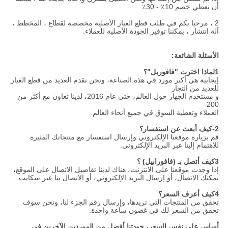
أن نعطي خصم 10٪ - 30٪.
2 ، مرحبا بكم في طلب قطع الغيار الأصلية مخصصة لقطاع ، المخطط ،
آلة انتشار ، يمكننا توفير الجودة الأصلية للعملاء.
الأسئلة الشائعة:
1لماذا اخترت "فافوربل"؟
إيجابية هي أكبر مورد في هذه الصناعة، ونحن نقدم العديد من قطع الغيار
للعديد من التجار
و مستخدم الجهاز حول العالم، حتى عام 2016، لدينا تعاون مع أكثر من
200
العملاء وتغطية السوق في جميع أنحاء العالم.
2-كيف أبعث عن استفسار؟
قم بزيارة موقعنا الإلكتروني وإرسال استفسار مع منتجاتك المثيرة
للاهتمام إلينا عبر البريد الإلكتروني.
3كيف أتصل بـ (فافورابيل) ؟
إذا وجدت موقعنا على الانترنت، هناك لدينا تفاصيل الاتصال على الموقع،
يمكنك الاتصال، أو إرسال البريد الإلكتروني، أو الاتصال بنا عبر سكايب
.
4كيف أعرف السعر؟
تحقق من المنتجات التي تريدها، وإرسال رقم الجزء لنا، ونحن سوف
تحقق من السعر لك في غضون ساعة واحدة.
أساس على نفس السعر، جودتنا أفضل من الموردين الآخرين في