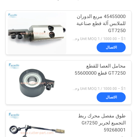
45455000 مربع الدوران
للملابس آلة قطع صناعية
GT7250
$1 – 1000.00 / Unit MOQ:1 وحدة/وحدات negociate
الاتصال
محامل العصا للقطع
GT7250 قطع 55600000
$1 – 1000.00 / Unit MOQ:1 وحدة/وحدات negociate
الاتصال
طوق مفصل محرك ربط
التجميع لجربر Gt7250
59268001