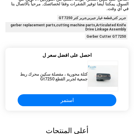
السوق. يمكننا أيضا توفير الشفرات وفقا لخصائصك. مرحباً بالاتصال بنا
في أي وقت.
جربر كتر,قطعة غيار جيربر,جربر كتر GT7250
gerber replacement parts,cutting machine parts,Articulated Knife
Drive Linkage Assembly
Gerber Cutter GT7250
احصل على افضل سعر ل
كتلة محورية ، مفصلة سكين محرك ربط
جمعية لجربر القطع Gt7250
021610000
استمر
أعلى المنتجات