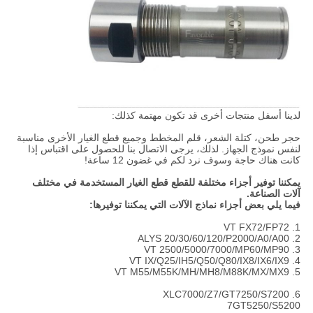
لدينا أسفل منتجات أخرى قد تكون مهتمة كذلك:
حجر طحن، كتلة الشعر، قلم المخطط وجميع قطع الغيار الأخرى مناسبة
لنفس نموذج الجهاز. لذلك، يرجى الاتصال بنا للحصول على اقتباس إذا
كانت هناك حاجة وسوف نرد لكم في غضون 12 ساعة!
يمكننا توفير أجزاء مختلفة للقطع قطع الغيار المستخدمة في مختلف
آلات الصناعة.
فيما يلي بعض أجزاء نماذج الآلات التي يمكننا توفيرها:
1. VT FX72/FP72
2. ALYS 20/30/60/120/P2000/A0/A00
3. VT 2500/5000/7000/MP60/MP90
4. VT IX/Q25/IH5/Q50/Q80/IX8/IX6/IX9
5. VT M55/M55K/MH/MH8/M88K/MX/MX9
6. XLC7000/Z7/GT7250/S7200
7GT5250/S5200