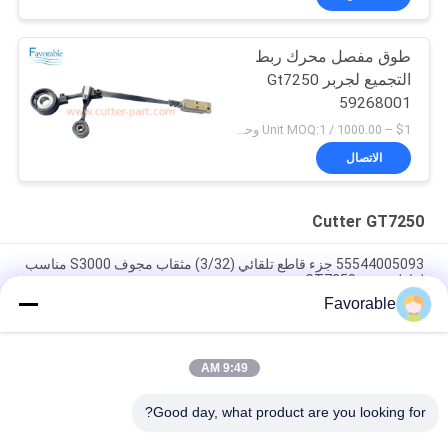
طوق مفصل محرك ربط
التجميع لجربر Gt7250
59268001
$1 – 1000.00 / Unit MOQ:1 وحدة/وحدات negociate
الاتصال
Cutter GT7250
55544005093 جزء قاطع تلقائي (3/32) مثقاب مجوف S3000 مناسب
لقاطع جربر GT7250
Favorable
غربر الزرقاء القطع GT7250 طومسون محمل #SSE-M20-0PN-WW
153500557
9:49 AM
465500367 هيكس الحلمة النحاس FTG Wetherhead 3325X2 لقطع
Gerber GT7250
Good day, what product are you looking for?