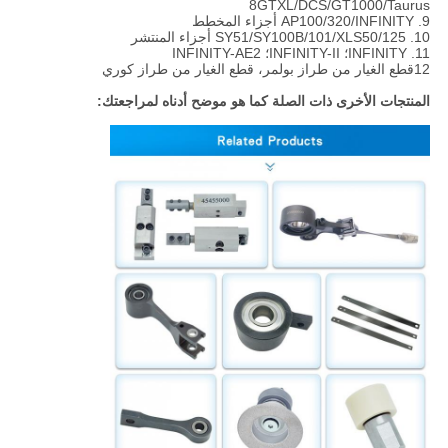
8GTXL/DCS/GT1000/Taurus
9. AP100/320/INFINITY أجزاء المخطط
10. SY51/SY100B/101/XLS50/125 أجزاء المنتشر
11. INFINITY؛ INFINITY-II؛ INFINITY-AE2
12قطع الغيار من طراز بولمر، قطع الغيار من طراز كوري
المنتجات الأخرى ذات الصلة كما هو موضح أدناه لمراجعتك: