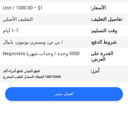
الأسعار:
$1 – 1000.00 / Unit
مراقبة
تفاصيل التغليف:
التغليف الأصلي
الجودة
وقت التسليم:
1-7 أيام
اتصل
شروط الدفع:
/ تي تي، ويسترن يونيون، بايبال
بنا
القدرة على
5000 وحدة / وحدات شهريا Negociate
العرض:
أخبار
أبرز:
,
,
قطع الغيار
قطع أجزاء آلة
18872000 الغطاء المعدل للثقب المخرج
اطلب
افضل سعر
اقتباس
خريطة
الموقع