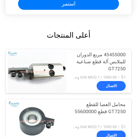
استمر
أعلى المنتجات
45455000 مربع الدوران
للملابس آلة قطع صناعية
GT7250
$1 – 1000.00 / Unit MOQ:1 وحدة/وحدات negociate
الاتصال
محامل العصا للقطع
GT7250 قطع 55600000
$1 – 1000.00 / Unit MOQ:1 وحدة/وحدات negociate
الاتصال