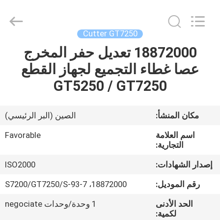
FAVORABLE
AUTOMATION
EQUIPMENT
CO.,LTD.
All
Cutter GT7250
Rights
Reserved.
18872000 تعديل حفر المخرج
الصفحة
عصا غطاء التجميع لجهاز القطع
الرئيسية
GT5250 / GT7250
منتجات
مكان المنشأ:
الصين (البر الرئيسي)
معلومات
اسم العلامة
Favorable
عنا
التجارية:
إصدار الشهادات:
ISO2000
جولة
رقم الموديل:
18872000، S7200/GT7250/S-93-7
في
الحد الأدنى
1 وحدة/وحدات negociate
المعمل
لكمية: