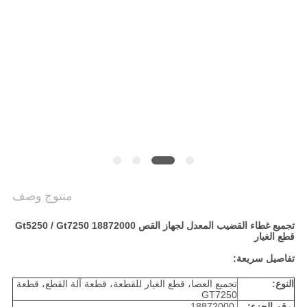
PRIVACY
POLICY
منتوج وصف
تجميع غطاء القضيب المعدل لجهاز القص Gt5250 / Gt7250 18872000
قطع الغيار
تفاصيل سريعة:
النوع:
تجميع العصا، قطع الغيار للقطعة، قطعة آلة القطع، قطعة
GT7250
رقم الجزء:
18872000