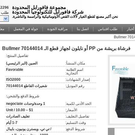
مجموعة فافورابل المحدودة
22296
شركة فافورابل للتكنولوجيا المحدودة
طلب ا
نحن أكبر مصنع لقطع الغيار لآلات القص الأوتوماتيكية والراسمة والناشرة.
أخبار
طلب اقتباس
اتصل بنا
مراقبة الجودة
جولة في المعمل
معل
فرشاة بريشة من PP أو نايلون لجهاز قطع الـ Bullmer 70144014
تفاصيل المنتج:
مكان المنشأ:
الصين (البر الرئيسي)
اسم العلامة 
Favorable
التجارية:
إصدار الشهادات:
ISO2000
رقم الموديل:
شعيرات القاطع 70144014
شروط الدفع والشحن:
الحد الأدنى لكمية:
1 وحدة/وحدات negociate
الأسعار:
$1 – 10.00 / Unit
تفاصيل التغليف:
تغليف الصادرات
وقت التسليم:
1-7 أيام
شروط الدفع:
/ تي تي، ويسترن يونيون، بايبال