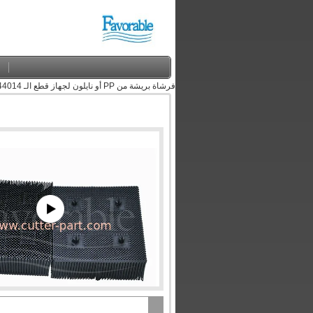
فرشاة بريشة من PP أو نايلون لجهاز قطع الـ Bullmer 70144014