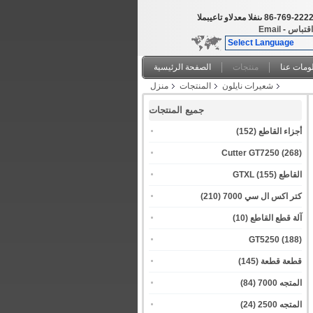
86-769-222
المبيعات والدعم الفنى
قتباس
-
Email
Select Language
ومات عنا
منتجات
الصفحة الرئيسية
شعيرات نايلون
المنتجات
منزل
جميع المنتجات
أجزاء القاطع
(152)
Cutter GT7250
(268)
القاطع GTXL
(155)
كتر اكس ال سي 7000
(210)
آلة قطع القاطع
(10)
GT5250
(188)
قطعة قطعة
(145)
المتجه 7000
(84)
المتجه 2500
(24)