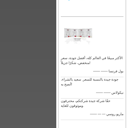
الأكثر مبيعًا في العالم كله، أفضل جودة، سعر
منخفض، شكرًا جزيلاً!
—— —— بول فرنسا
جودة جيدة بالنسبة للسعر. سعيد بالشراء،
أنصح به!
—— —— نيكولاس
حقًا شركة جيدة شركتكم، محترفون
وموثوقون للغاية.
—— — — ماريو روسي