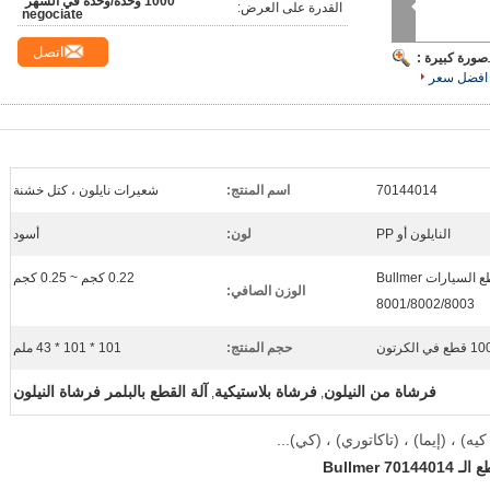
1000 وحدة/وحدة في الشهر 
القدرة على العرض:
negociate
اتصل
صورة كبيرة :
افضل سعر
70144014
اسم المنتج:
شعيرات نايلون ، كتل خشنة
النايلون أو PP
لون:
أسود
قواطع السيارات Bullmer
0.22 كجم ~ 0.25 كجم
الوزن الصافي:
8001/8002/8003
 قطع في الكرتون
حجم المنتج:
101 * 101 * 43 ملم
فرشاة من النيلون
فرشاة بلاستيكية
آلة القطع بالبلمر فرشاة النيلون
,
,
كيه) ، (إيما) ، (تاكاتوري) ، (كي)...