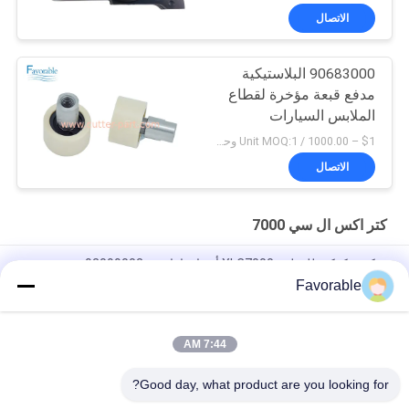
الاتصال
90683000 البلاستيكية
مدفع قبعة مؤخرة لقطاع
الملابس السيارات
XLC7000 Z7
$1 – 1000.00 / Unit MOQ:1 وحدة/وحدات negociate
الاتصال
كتر اكس ال سي 7000
سكين، كوكي للقطعة XLC7000 أجزاء باراجون 92099002
Favorable
90565000 مشبك حزام غطاء جوال مناسب لقاطع السيارات XLC7000
/ Z7
7:44 AM
اتصل بـ (ويندون) W40-3-104 الدوار المنزلق للقطاع الآلي XCL7000
قطع 346342204
Good day, what product are you looking for?