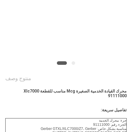
PRIVACY
POLICY
منتوج وصف
محرك القيادة الخدمية الصغيرة Mcg مناسب للقطعة Xlc7000
91111000
تفاصيل سريعة:
جزء: محرك الخدمة
الجزء رقم: 91111000
مناسبة بشكل خاص
: Gerber GTXL/XLC7000/Z7، Gerber