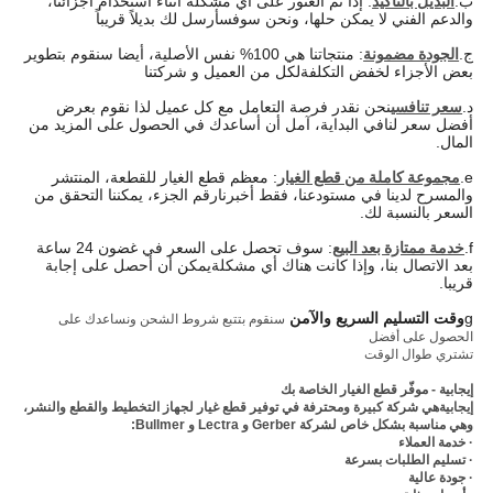
ب.
البديل بالتأكيد
: إذا تم العثور على أي مشكلة أثناء استخدام أجزائنا،
والدعم الفني لا يمكن حلها، ونحن سوف
سأرسل لك بديلاً قريباً
ج.
الجودة مضمونة
: منتجاتنا هي 100% نفس الأصلية، أيضا سنقوم بتطوير
بعض الأجزاء لخفض التكلفة
لكل من العميل و شركتنا
د.
سعر تنافسي
نحن نقدر فرصة التعامل مع كل عميل لذا نقوم بعرض
أفضل سعر لنا
في البداية، آمل أن أساعدك في الحصول على المزيد من
المال.
e.
مجموعة كاملة من قطع الغيار
: معظم قطع الغيار للقطعة، المنتشر
والمسرح لدينا في مستودعنا، فقط أخبرنا
رقم الجزء، يمكننا التحقق من
السعر بالنسبة لك.
f.
خدمة ممتازة بعد البيع
: سوف تحصل على السعر في غضون 24 ساعة
بعد الاتصال بنا، وإذا كانت هناك أي مشكلة
يمكن أن أحصل على إجابة
قريبا.
g
وقت التسليم السريع والآمن
سنقوم بتتبع شروط الشحن ونساعدك على
الحصول على أفضل
تشتري طوال الوقت
إيجابية - موفّر قطع الغيار الخاصة بك
إيجابية
هي شركة كبيرة ومحترفة في توفير قطع غيار لجهاز التخطيط والقطع والنشر،
وهي مناسبة بشكل خاص لشركة Gerber و Lectra و Bullmer:
· خدمة العملاء
· تسليم الطلبات بسرعة
· جودة عالية