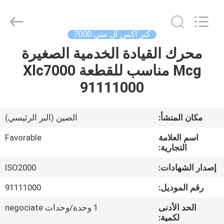
FAVORABLE
AUTOMATION
EQUIPMENT
CO.,LTD.
All
كتر اكس ال سي 7000
Rights
Reserved.
محرك القيادة الخدمية الصغيرة
الصفحة
Mcg مناسب للقطعة Xlc7000
الرئيسية
91111000
منتجات
مكان المنشأ:
الصين (البر الرئيسي)
معلومات
اسم العلامة
Favorable
عنا
التجارية:
إصدار الشهادات:
ISO2000
جولة
رقم الموديل:
91111000
في
الحد الأدنى
1 وحدة/وحدات negociate
المعمل
لكمية: