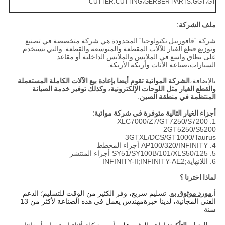
CUTTER،CUTTING،GERBER PARTS،GGT،GT
ملف الشركة:
شركة "فافوريبل تكنولوجيا" المحدودة هي شركة متخصصة في تصنيع
وتوزيع قطع الغيار للآلات المقطعة والمتوسعة والقطعة. والتي تستخدم
على نطاق واسع في الملابس والملابس الداخلية أو مقاعد
السيارات،صناعة الأثاث وأريكة الأريكة.
بالإضافة،
الشركة المواتية تقوم أيضا بإعادة بيع الآلات الكاملة المستعملة
والقطع الغيار مثل اللوحات الإلكترونية، وكذلك توفير خدمة الصيانة
المنتظمة في منطقة الصين.
أجزاء الغيار التالية متوفرة في شركة مواتية:
1. XLC7000/Z7/GT7250/S7200
2GT5250/S5200
3GTXL/DCS/GT1000/Taurus
4. AP100/320/INFINITY أجزاء المخطط
5. SY51/SY100B/101/XLS50/125 أجزاء المنتشر
6. اللانهاية
;
INFINITY-AE2
;
INFINITY-II
لماذا اخترنا ؟
أ.
مورد موثوق به
. تسليم سريع، وفر الكثير من الوقت للتسليم؛ الدعم
الفني المجانية، لدينا خبرة
مهندس يعمل في هذه الصناعة لأكثر من 13
سنة