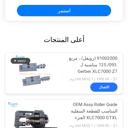
استمر
أعلى المنتجات
91002000 (زويفل) ، مربع
.093/.125 مناسبة لـ
Gerber XLC7000 Z7
$1 – 1000.00 / Unit MOQ:1 وحدة/وحدات negociate
الاتصال
OEM Assy Roller Guide
المناسب للقطعة السفلية
XLC7000 GTXL الجزء
94065000
$1 – 1000.00 / Unit MOQ:1 وحدة/وحدات negociate