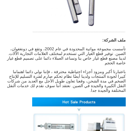
ملف الشركة:
تأسست مجموعة مواتية المحدودة في عام 2002، وتقع في دونغغوان،
الصين. توفير قطع الغيار التي تستخدم لمختلف العلامات التجارية الآلات.
لدينا مصنع قطع غيار خاص بنا ونساعد العملاء دائما على تصميم قطع غيار
خاصة الحجم
باعتبارنا أكبر ومزود أجزاء احتياطية محترفة ، فإننا نولي دائما اهتماما
كبيرا لجودة المنتجات ولدينا أيضًا نظام تحكم صارم لفترة التسليم للإنتاج
الضخم.في مدة الشحن، وقعنا تعاون طويل الأجل مع العديد من شركات
النقل الكبيرة والجيدة في الصين. نعتقد أننا سوف نقدم لك خدمات النقل
المختلفة والجيدة جدا.