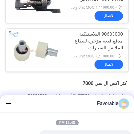
94065000
$1 – 1000.00 / Unit MOQ:1 وحدة/وحدات negociate
الاتصال
90683000 البلاستيكية
مدفع قبعة مؤخرة لقطاع
الملابس السيارات
XLC7000 Z7
$1 – 1000.00 / Unit MOQ:1 وحدة/وحدات negociate
الاتصال
كتر اكس ال سي 7000
سكين، كوكي للقطعة XLC7000 أجزاء باراجون 92099002
Favorable
90565000 مشبك حزام غطاء جوال مناسب لقاطع السيارات XLC7000
/ Z7
12:48 PM
اتصل بـ (ويندون) W40-3-104 الدوار المنزلق للقطاع الآلي XCL7000
قطع 346342204