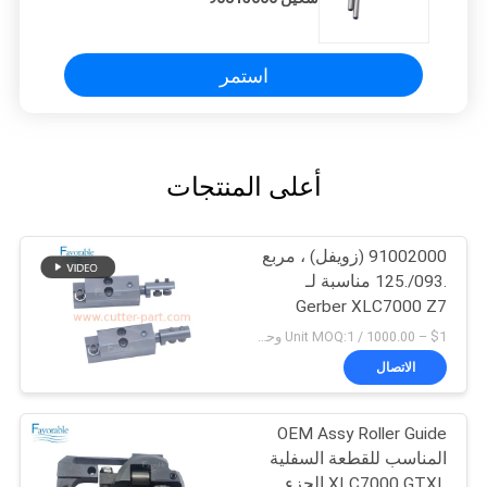
استمر
أعلى المنتجات
91002000 (زويفل) ، مربع
.093/.125 مناسبة لـ
Gerber XLC7000 Z7
$1 – 1000.00 / Unit MOQ:1 وحدة/وحدات negociate
الاتصال
OEM Assy Roller Guide
المناسب للقطعة السفلية
XLC7000 GTXL الجزء