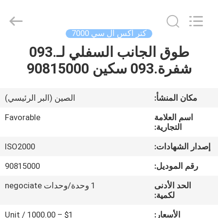
FAVORABLE
AUTOMATION
EQUIPMENT
CO.,LTD.
All
كتر اكس ال سي 7000
Rights
Reserved.
طوق الجانب السفلي لـ.093
الصفحة
شفرة.093 سكين 90815000
الرئيسية
منتجات
مكان المنشأ:
الصين (البر الرئيسي)
اسم العلامة
Favorable
معلومات
التجارية:
عنا
إصدار الشهادات:
ISO2000
رقم الموديل:
90815000
جولة
الحد الأدنى
1 وحدة/وحدات negociate
في
لكمية:
المعمل
الأسعار:
$1 – 1000.00 / Unit