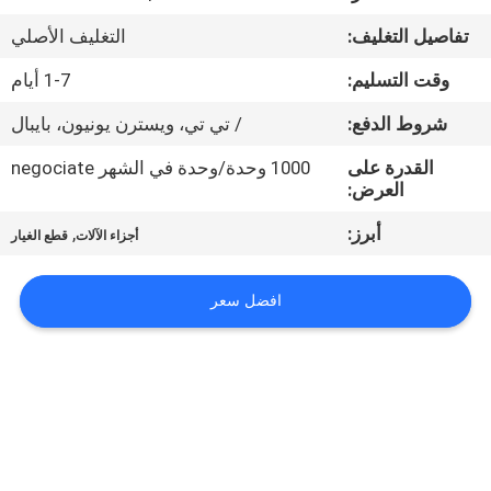
تفاصيل التغليف:
التغليف الأصلي
مراقبة
وقت التسليم:
1-7 أيام
الجودة
شروط الدفع:
/ تي تي، ويسترن يونيون، بايبال
اتصل
القدرة على
1000 وحدة/وحدة في الشهر negociate
العرض:
بنا
أبرز:
,
أجزاء الآلات
قطع الغيار
أخبار
افضل سعر
اطلب
اقتباس
خريطة
الموقع