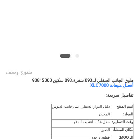
PRIVACY
POLICY
منتوج وصف
طوق الجانب السفلي لـ.093 شفرة.093 سكين 90815000
أفضل مبيعات XLC7000
تفاصيل سريعة:
اسم المنتج
دليل الدوار السفلي على جانب الدبوس
المواد:
المعدن
وقت التسليم:
خلال 24 ساعة بعد الدفع
مكان المنشأ:
الصين
الـ MOQ:
قطعة واحدة